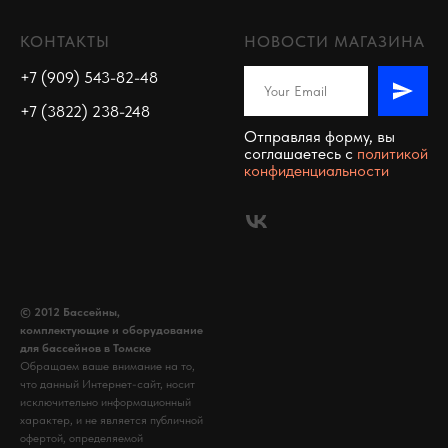
КОНТАКТЫ
НОВОСТИ МАГАЗИНА
+7 (909) 543-82-48
+7 (3822) 238-248
Отправляя форму, вы
соглашаетесь c
политикой
конфиденциальности
© 2012 Бассейны,
комплектующие и оборудование
для бассейнов в Томске
Обращаем ваше внимание на то,
что данный Интернет-сайт, носит
исключительно информационный
характер, и не является публичной
офертой, определяемой