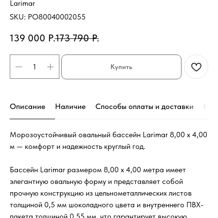
Larimar
SKU:
PO80040002055
139 000
Р.
173 790
Р.
Купить
Описание
Наличие
Способы оплаты и доставки
Кон
Морозоустойчивый овальный бассейн Larimar 8,00 х 4,00
м — комфорт и надежность круглый год.
Бассейн Larimar размером 8,00 х 4,00
метра имеет
элегантную овальную форму и представляет собой
прочную конструкцию из цельнометаллических листов
толщиной 0,5 мм шоколадного цвета и внутреннего ПВХ-
пакета толщиной 0,55 мм, что гарантирует высокую