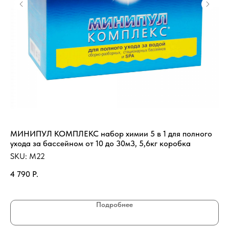
МИНИПУЛ КОМПЛЕКС набор химии 5 в 1 для полного
Пе
ухода за бассейном от 10 до 30м3, 5,6кг коробка
дл
SKU:
M22
SK
4 790
Р.
35
Подробнее