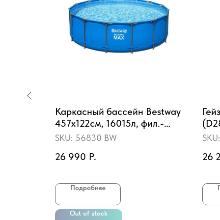
se
Каркасный бассейн Bestway
Гей
 весло,
457х122см, 16015л, фил.-
(D2
ка, до
насос 3028л/ч, лестница
SKU:
56830 BW
SKU
26 990
Р.
26 
пить
Подробнее
Out of stock