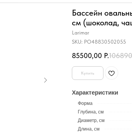
Бассейн овальн
см (шоколад, ча
Larimar
SKU:
PO48830502055
85500,00
Р.
106890
Купить
Характеристики
Форма
Глубина, см
Диаметр, см
Длина, см