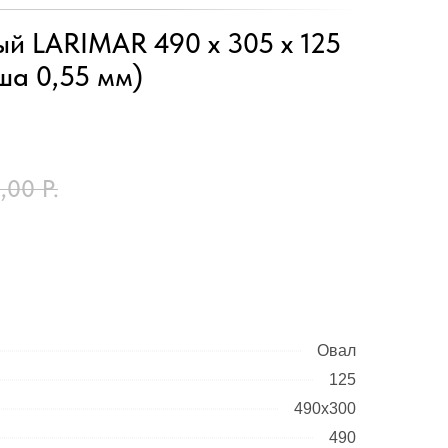
ый LARIMAR 490 х 305 х 125
ша 0,55 мм)
,00
Р.
Овал
125
490х300
490