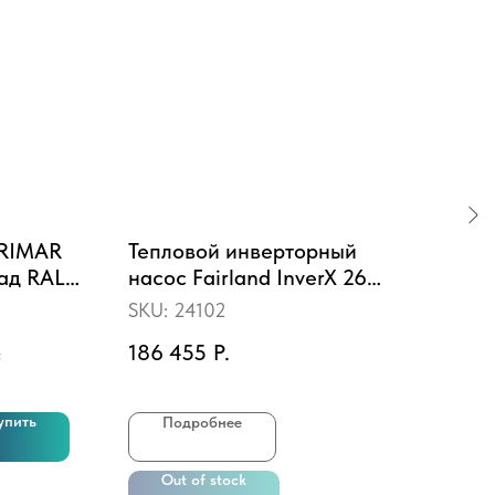
ARIMAR
Тепловой инверторный
Фил
лад RAL
насос Fairland InverX 26
HC
(10.5 кВт)
(D1
SKU:
24102
SKU
.
186 455
Р.
122
упить
Подробнее
Out of stock