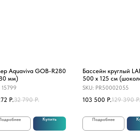
зер Aquaviva GOB-R280
Бассейн круглый L
80 мм)
500 х 125 см (шоко
8017, чаша 0,55 мм)
:
15799
SKU:
PR50002055
272
Р.
32 790
Р.
103 500
Р.
129 390
Р
Купить
К
Подробнее
Подробнее