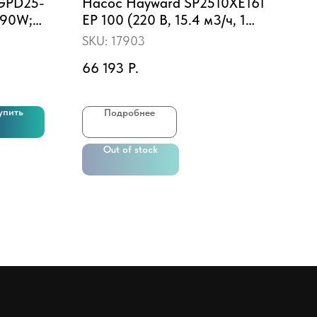
 GPD25-
Насос Hayward SP2510XE161
Фил
 90W;
EP 100 (220 В, 15.4 м3/ч, 1
(10
5m)
HP)
SKU:
17903
SKU
66 193
Р.
527
упить
Подробнее
Out of stock