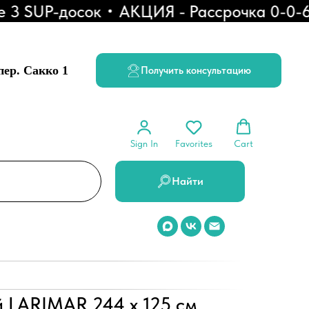
SUP-досок
АКЦИЯ - Рассрочка 0-0-6
С
 пер. Сакко 1
Получить консультацию
Sign In
Favorites
Cart
Найти
й LARIMAR 244 х 125 см