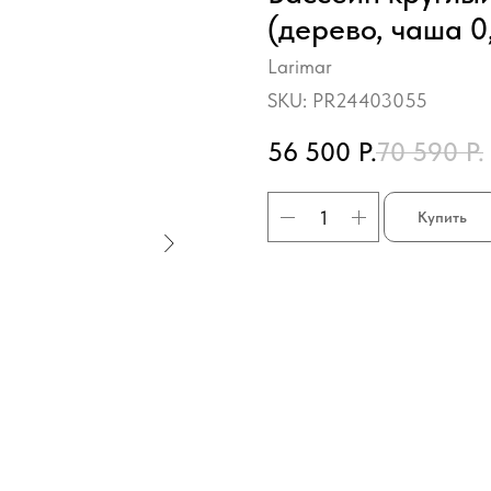
(дерево, чаша 0
Larimar
SKU:
PR24403055
56 500
Р.
70 590
Р.
Купить