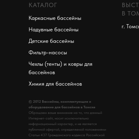
КАТАЛОГ
ВЫСТ
В ТО
Каркасные бассейны
г. Томс
Надувные бассейны
Детские бассейны
Фильтр-насосы
Чехлы (тенты) и ковры для
бассейнов
Химия для бассейнов
© 2012 Бассейны, комплектующие и
оборудование для бассейнов в Томске
Обращаем ваше внимание на то, что данный
Интернет-сайт, носит исключительно
информационный характер, и не является
публичной офертой, определяемой положениями
Статьи 437 Гражданского кодекса Российской