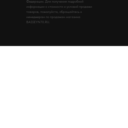
Федерации. Для получения подробной
информации о стоимости и условий продажи
товаров, пожалуйста, обращайтесь к
менеджерам по продажам магазина
BASSEYN70.RU.