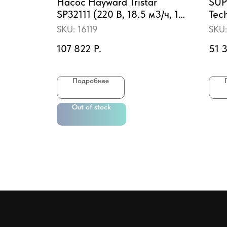
erLine
Насос Hayward Tristar
SUP
SP32111 (220 В, 18.5 м3/ч, 1
Tec
HP)
вес
SKU:
16119
SKU
сум
107 822
Р.
51 
пить
Подробнее
Out of stock