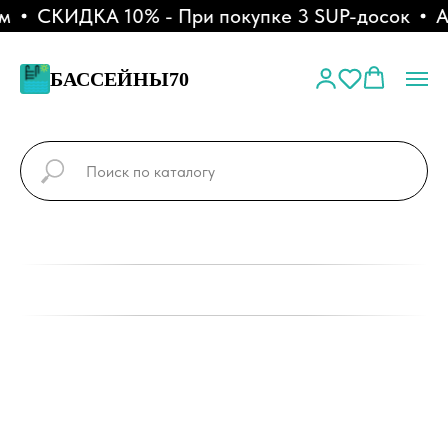
СКИДКА 10% - При покупке 3 SUP-досок
АКЦ
БАССЕЙНЫ70