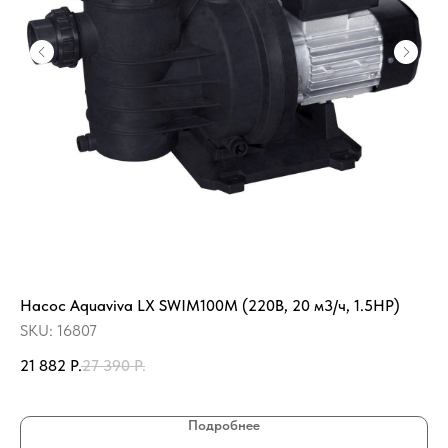
Насос Aquaviva LX SWIM100M (220В, 20 м3/ч, 1.5HP)
Пр
SP
SKU:
16807
SK
21 882
Р.
27 390
Р.
4 
Подробнее