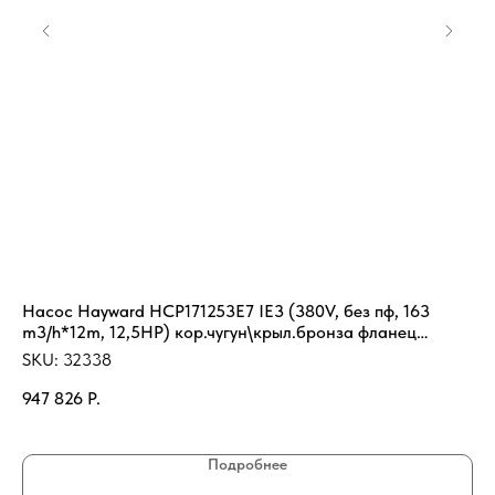
Насос Hayward HCP171253E7 IE3 (380V, без пф, 163
На
m3/h*12m, 12,5HP) кор.чугун\крыл.бронза фланец
SK
125\100
SKU:
32338
19
947 826
Р.
Подробнее