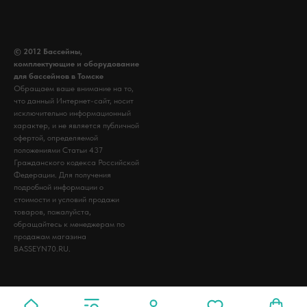
© 2012 Бассейны,
комплектующие и оборудование
для бассейнов в Томске
Обращаем ваше внимание на то,
что данный Интернет-сайт, носит
исключительно информационный
характер, и не является публичной
офертой, определяемой
положениями Статьи 437
Гражданского кодекса Российской
Федерации. Для получения
подробной информации о
стоимости и условий продажи
товаров, пожалуйста,
обращайтесь к менеджерам по
продажам магазина
BASSEYN70.RU.