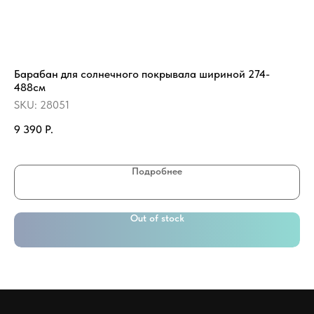
Барабан для солнечного покрывала шириной 274-
На
488см
"Е
SKU:
28051
SK
9 390
Р.
2 
Подробнее
Out of stock