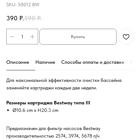
SKU:
58012 BW
390
Р.
590
Р.
Купить
Описание
Наличие
Способы оплаты и доставки
Кон
Для максимальной эффективности очистки бассейна
заменяйте картриджи каждые две недели.
Размеры картриджа Bestway типа III
Ø10.6 cm x H20.3 cm
Предназначен для фильтр насосов Bestway
производительностью 2574, 3974, 5678 л/ч