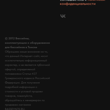
конфиденциальности
© 2012 Бассейны,
комплектующие и оборудование
для бассейнов в Томске
Обращаем ваше внимание на то,
что данный Интернет-сайт, носит
исключительно информационный
характер, и не является публичной
офертой, определяемой
положениями Статьи 437
Гражданского кодекса Российской
Федерации. Для получения
подробной информации о
стоимости и условий продажи
товаров, пожалуйста,
обращайтесь к менеджерам по
продажам магазина
BASSEYN70.RU.