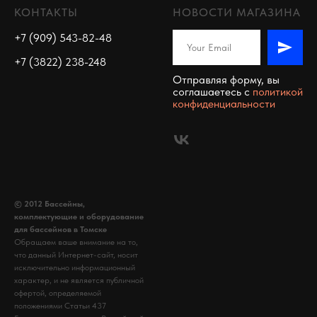
КОНТАКТЫ
НОВОСТИ МАГАЗИНА
+7 (909) 543-82-48
+7 (3822) 238-248
Отправляя форму, вы
соглашаетесь c
политикой
конфиденциальности
© 2012 Бассейны,
комплектующие и оборудование
для бассейнов в Томске
Обращаем ваше внимание на то,
что данный Интернет-сайт, носит
исключительно информационный
характер, и не является публичной
офертой, определяемой
положениями Статьи 437