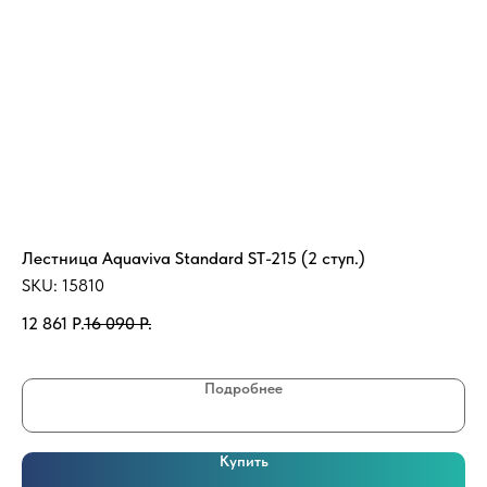
Лестница Aquaviva Standard ST-215 (2 ступ.)
Ка
72
SKU:
15810
(5
SK
12 861
Р.
16 090
Р.
68
Подробнее
Купить