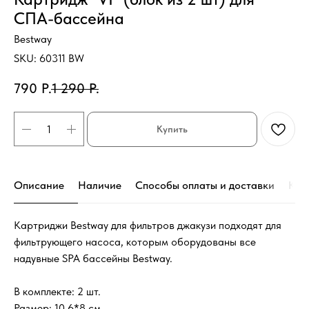
СПА-бассейна
Bestway
SKU:
60311 BW
790
Р.
1 290
Р.
Купить
Описание
Наличие
Способы оплаты и доставки
Кон
Картриджи Bestway для фильтров джакузи подходят для
фильтрующего насоса, которым оборудованы все
надувные SPA бассейны Bestway.
В комплекте: 2 шт.
Размер: 10.6*8 см.