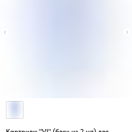
Картридж "VI" (блок из 2 шт) для