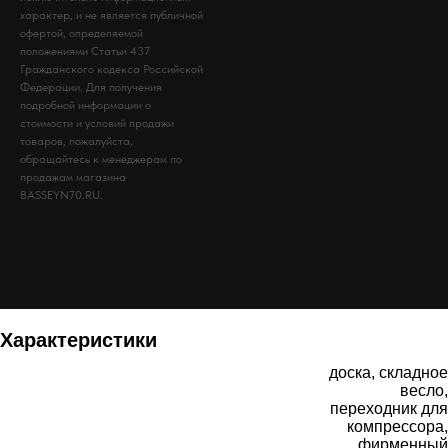
характер, и не является публичной
офертой, определяемой
положениями Статьи 437
Гражданского кодекса Российской
Федерации. Для получения
подробной информации о
стоимости и условий продажи
товаров, пожалуйста,
обращайтесь к менеджерам по
продажам магазина
BASSEYN70.RU.
Характеристики
доска, складное
весло,
переходник для
компрессора,
фирменный