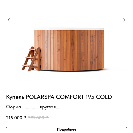
Купель POLARSPA COMFORT 195 COLD
П
т
Форма .............. круглая
Диаметр, см .............. 195 см
215 000
Р.
381 000
Р.
Высота, см ................ 110
43
Вместимость ............. 4-6 чел
Подробнее