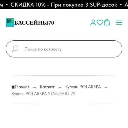
СКИДКА 10% - При покупке 3 SUP-досок
АКЦ
БАССЕЙНЫ70
Главная
→
Каталог
→
Купели POLARSPA
→
Купель POLARSPA STANDART 79