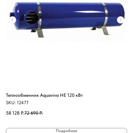
Теплообменник Aquaviva HE 120 кВт
Ле
ст
SKU:
12477
SK
58 128
Р.
72 690
Р.
94
Подробнее