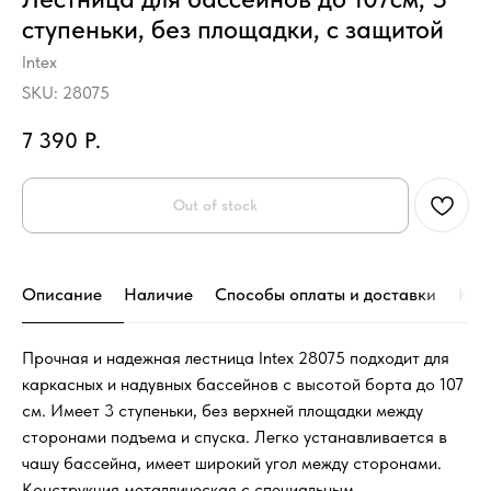
ступеньки, без площадки, с защитой
Intex
SKU:
28075
7 390
Р.
Out of stock
Описание
Наличие
Способы оплаты и доставки
Кон
Прочная и надежная лестница Intex 28075 подходит для
каркасных и надувных бассейнов с высотой борта до 107
см. Имеет 3 ступеньки, без верхней площадки между
сторонами подъема и спуска. Легко устанавливается в
чашу бассейна, имеет широкий угол между сторонами.
Конструкция металлическая с специальным