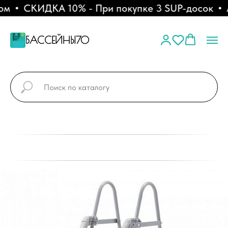
м
СКИДКА 10% - При покупке 3 SUP-досок
А
БАССЕЙНЫ70