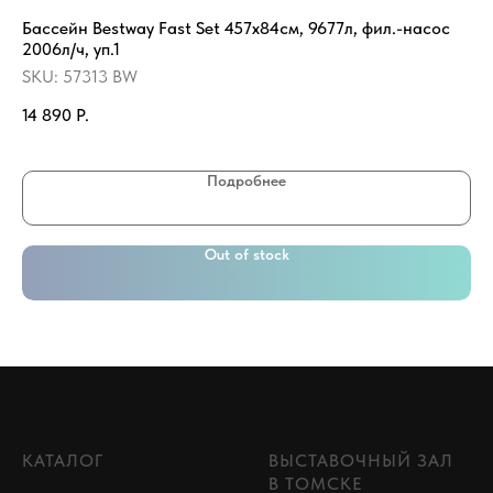
Бассейн Bestway Fast Set 457х84см, 9677л, фил.-насос
На
2006л/ч, уп.1
20
SKU:
57313 BW
SK
14 890
Р.
29
Подробнее
Out of stock
КАТАЛОГ
ВЫСТАВОЧНЫЙ ЗАЛ
В ТОМСКЕ