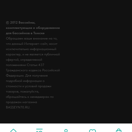
© 2012 Бассейны,
комплектующие и оборудование
для бассейнов в Томске
Обращаем ваше внимание на то,
что данный Интернет-сайт, носит
исключительно информационный
характер, и не является публичной
офертой, определяемой
положениями Статьи 437
Гражданского кодекса Российской
Федерации. Для получения
подробной информации о
стоимости и условий продажи
товаров, пожалуйста,
обращайтесь к менеджерам по
продажам магазина
BASSEYN70.RU.