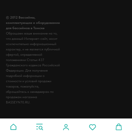
© 2012 Бассейны,
комплектующие и оборудование
для бассейнов в Томске
Обращаем ваше внимание на то,
что данный Интернет-сайт, носит
исключительно информационный
характер, и не является публичной
офертой, определяемой
положениями Статьи 437
Гражданского кодекса Российской
Федерации. Для получения
подробной информации о
стоимости и условий продажи
товаров, пожалуйста,
обращайтесь к менеджерам по
продажам магазина
BASSEYN70.RU.