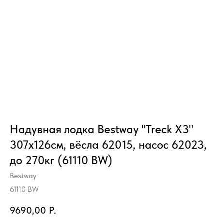
Надувная лодка Bestway "Treck X3"
307х126см, вёсла 62015, насос 62023,
до 270кг (61110 BW)
Bestway
61110 BW
9690,00
Р.