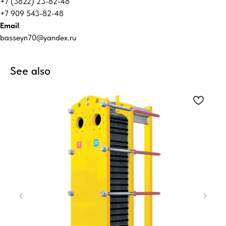
+7 (3822) 23-82-48
+7 909 543-82-48
Email
basseyn70@yandex.ru
See also