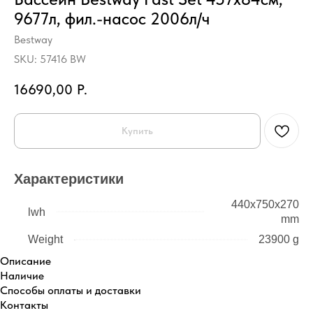
9677л, фил.-насос 2006л/ч
Bestway
SKU:
57416 BW
16690,00
Р.
Купить
Характеристики
440x750x270
lwh
mm
Weight
23900 g
Описание
Наличие
Способы оплаты и доставки
Контакты