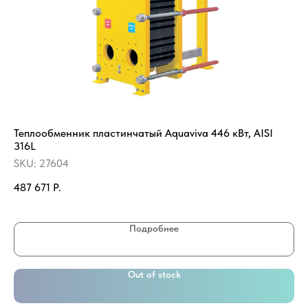
Теплообменник пластинчатый Aquaviva 446 кВт, AISI
Са
316L
де
SKU:
27604
SK
487 671
Р.
39
Подробнее
Out of stock