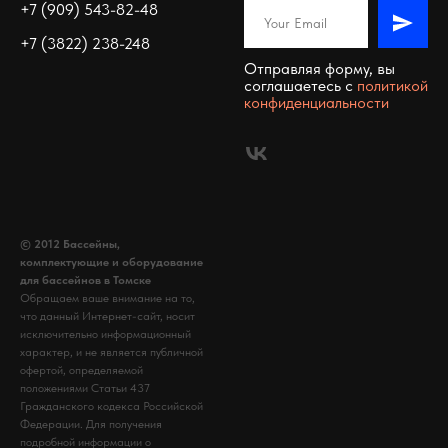
+7 (909) 543-82-48
+7 (3822) 238-248
Отправляя форму, вы
соглашаетесь c
политикой
конфиденциальности
© 2012 Бассейны,
комплектующие и оборудование
для бассейнов в Томске
Обращаем ваше внимание на то,
что данный Интернет-сайт, носит
исключительно информационный
характер, и не является публичной
офертой, определяемой
положениями Статьи 437
Гражданского кодекса Российской
Федерации. Для получения
подробной информации о