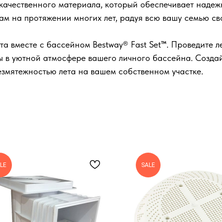
качественного материала, который обеспечивает надежн
вам на протяжении многих лет, радуя всю вашу семью с
та вместе с бассейном Bestway® Fast Set™. Проведите л
аты в уютной атмосфере вашего личного бассейна. Созд
езмятежностью лета на вашем собственном участке.
LE
SALE