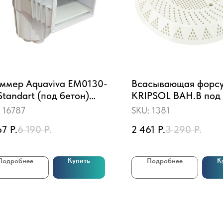
ммер Aquaviva EM0130-
Всасывающая форс
Standart (под бетон)
KRIPSOL BAH.B под
дратная крышка
(63 мм)
:
16787
SKU:
1381
67
Р.
6 190
Р.
2 461
Р.
3 290
Р.
Купить
К
Подробнее
Подробнее