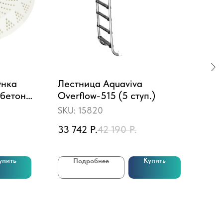
унка
Лестница Aquaviva
Фил
 бетон
Overflow-515 (5 ступ.)
HC
Bob
SKU:
15820
SKU
33 742
Р.
42 190
Р.
4 7
упить
Купить
Подробнее