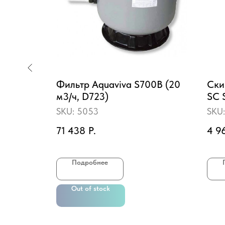
Фильтр Aquaviva S700B (20
Ски
age
м3/ч, D723)
SC 
ра
ква
SKU:
5053
SKU
71 438
Р.
4 9
Подробнее
Out of stock