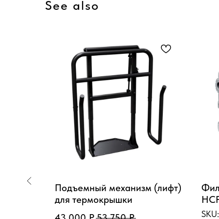
See also
XDA150M
Подъемный механизм (лифт)
Фил
)
для термокрышки
HCF
SKU
43 000
Р.
53 750
Р.