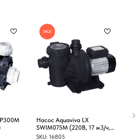
SALE
S
 LP300M
Насос Aquaviva LX
Кар
)
SWIM075M (220В, 17 м3/ч,
Ste
1.2НР)
467
SKU:
16805
SKU