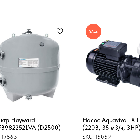
SALE
ьтр Hayward
Насос Aquaviva LX
B982252LVA (D2500)
(220В, 35 м3/ч, 3HP
:
17863
SKU:
15059