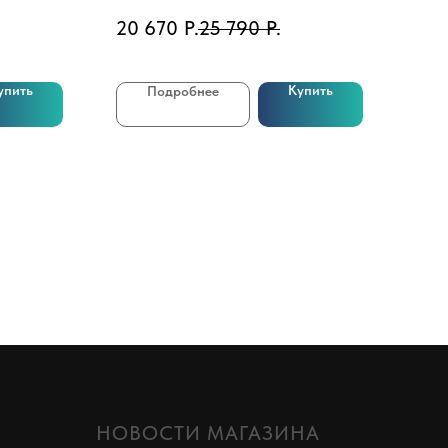
20 670
Р.
25 790
Р.
7 4
упить
Купить
Подробнее
НОВОСТИ МАГАЗИНА