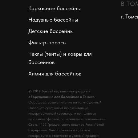
В ТО
Каркасные бассейны
г. Томс
Надувные бассейны
Детские бассейны
Фильтр-насосы
Чехлы (тенты) и ковры для
бассейнов
Химия для бассейнов
© 2012 Бассейны, комплектующие и
оборудование для бассейнов в Томске
Обращаем ваше внимание на то, что данный
Интернет-сайт, носит исключительно
информационный характер, и не является
публичной офертой, определяемой положениями
Статьи 437 Гражданского кодекса Российской
Федерации. Для получения подробной
информации о стоимости и условий продажи