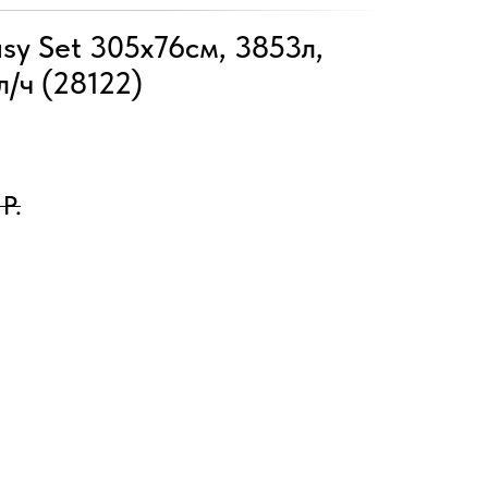
asy Set 305х76см, 3853л,
л/ч (28122)
Р.