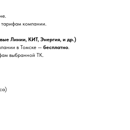
не.
м тарифам компании.
е Линии, КИТ, Энергия, и др.)
мпании в Томске —
бесплатно
.
фам выбранной ТК.
са)