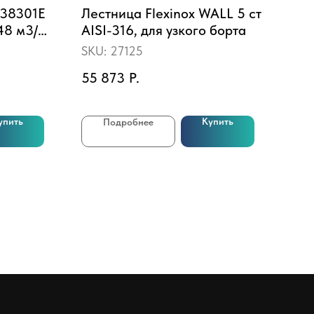
P38301E
Лестница Flexinox WALL 5 ст
Дет
48 м3/ч,
AISI-316, для узкого борта
Bes
(50
SKU:
27125
SKU
55 873
Р.
89
упить
Купить
Подробнее