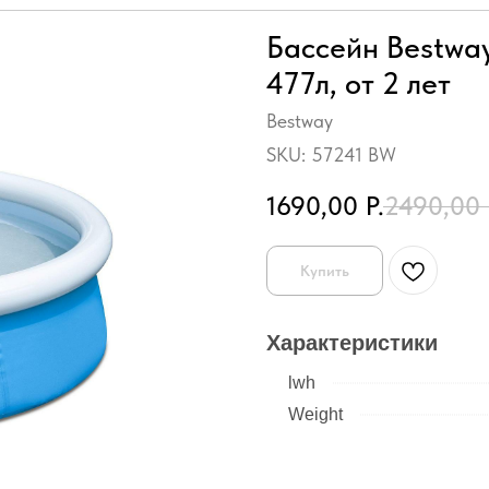
Бассейн Bestway
477л, от 2 лет
Bestway
SKU:
57241 BW
1690,00
Р.
2490,00
Купить
Характеристики
lwh
Weight