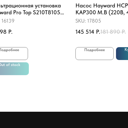
ьтрационная установка
Насос Hayward HC
ward Pro Top S210T8105
KAP300 M.B (220В, 
м3/ч, D500)
3HP)
:
16139
SKU:
17805
598
Р.
145 514
Р.
181 890
Р.
К
Подробнее
Подробнее
Out of stock