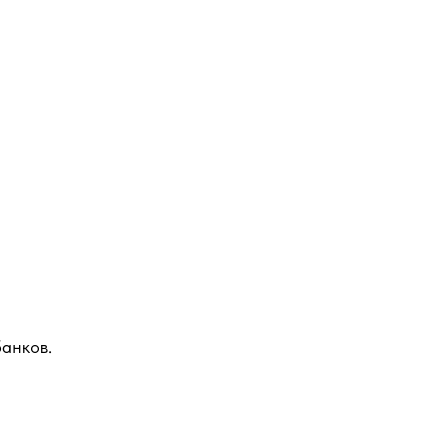
анков.