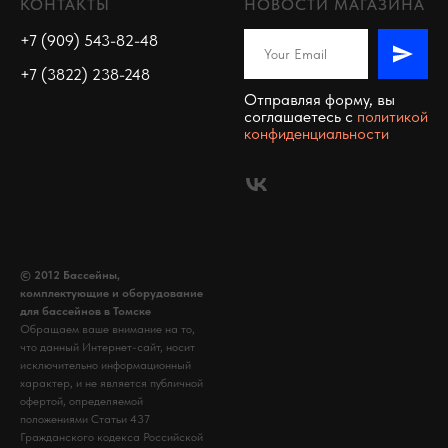
КОНТАКТЫ
НОВОСТИ МАГАЗИНА
+7 (909) 543-82-48
+7 (3822) 238-248
Отправляя форму, вы
соглашаетесь c
политикой
конфиденциальности
© 2012 Бассейны,
комплектующие и оборудование
для бассейнов в Томске
Обращаем ваше внимание на то,
что данный Интернет-сайт, носит
исключительно информационный
характер, и не является публичной
офертой, определяемой
положениями Статьи 437
Гражданского кодекса Российской