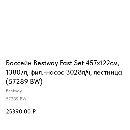
Бассейн Bestway Fast Set 457х122см,
13807л, фил.-насос 3028л/ч, лестница
(57289 BW)
Bestway
57289 BW
25390,00
Р.
Купить