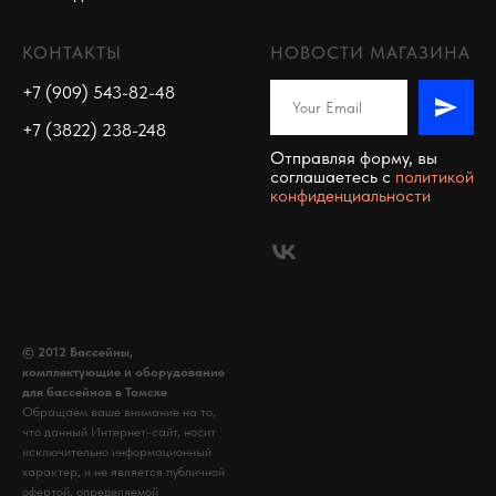
КОНТАКТЫ
НОВОСТИ МАГАЗИНА
+7 (909) 543-82-48
+7 (3822) 238-248
Отправляя форму, вы
соглашаетесь c
политикой
конфиденциальности
© 2012 Бассейны,
комплектующие и оборудование
для бассейнов в Томске
Обращаем ваше внимание на то,
что данный Интернет-сайт, носит
исключительно информационный
характер, и не является публичной
офертой, определяемой