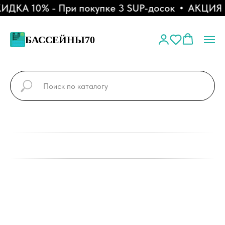
ДКА 10% - При покупке 3 SUP-досок
АКЦИЯ - 
БАССЕЙНЫ70