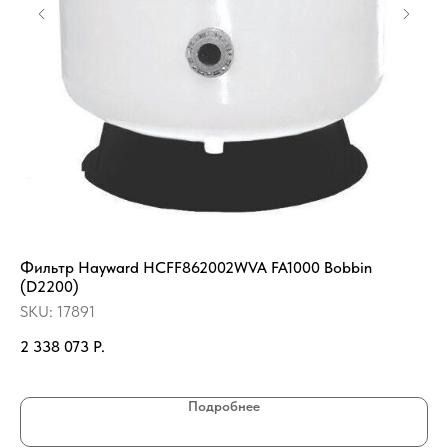
Фильтр Hayward HCFF862002WVA FA1000 Bobbin
Эл
(D2200)
18
SKU:
17891
SK
2 338 073
Р.
30
Подробнее