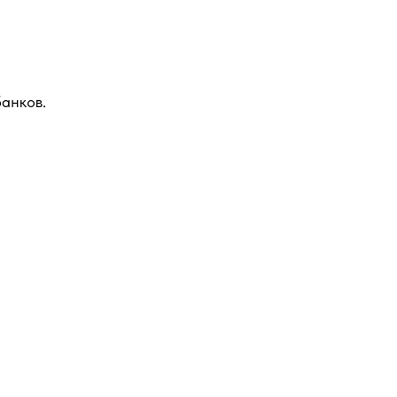
анков.