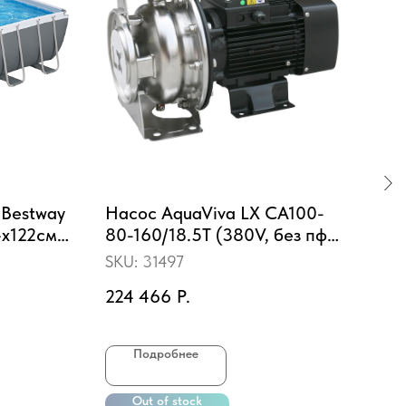
 Bestway
Насос AquaViva LX CA100-
На
4х122см,
80-160/18.5T (380V, без пф,
(38
с.
192m3/h*25m, 18,5kW)
SKU:
31497
SKU
, попл.-
224 466
Р.
3 0
Подробнее
Out of stock