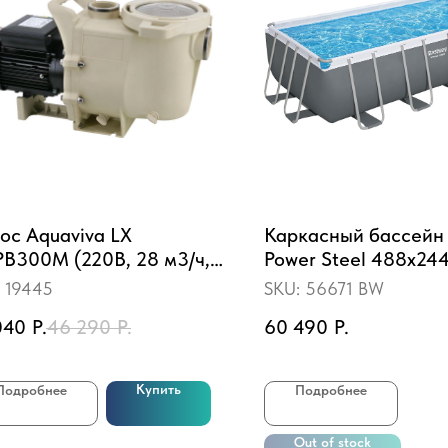
ос Aquaviva LX
Каркасный бассейн
B300M (220В, 28 м3/ч,
Power Steel 488х24
)
11532л, песч.фил.-на
:
19445
SKU:
56671 BW
3028л/ч, лестн., тент
040
Р.
46 290
Р.
60 490
Р.
доз
Купить
Подробнее
Подробнее
Out of stock