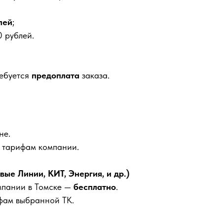
лей
;
 рублей.
ребуется
предоплата
заказа.
не.
м тарифам компании.
е Линии, КИТ, Энергия, и др.)
мпании в Томске —
бесплатно
.
фам выбранной ТК.