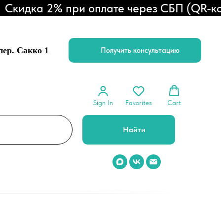
дка 2% при оплате через СБП (QR-код)
 пер. Сакко 1
Получить консультацию
Sign In
Favorites
Cart
Найти