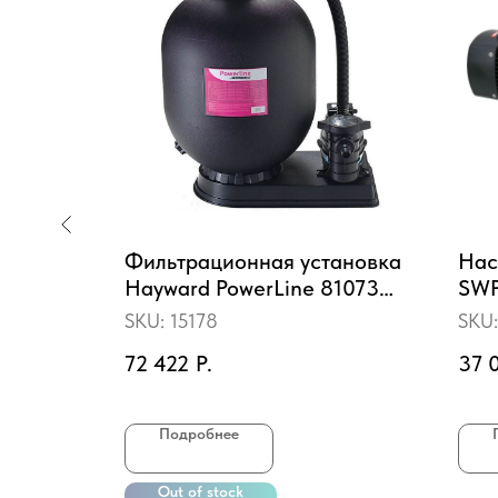
Фильтрационная установка
Нас
a 1.5?,
Hayward PowerLine 81073
SWP
(D611)
3HP
SKU:
15178
SKU
72 422
Р.
37 
пить
Подробнее
Out of stock