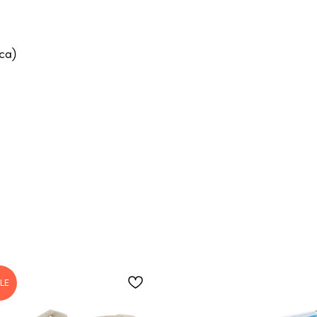
са)
LE