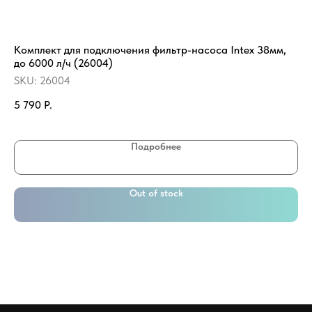
Комплект для подключения фильтр-насоса Intex 38мм,
Уд
до 6000 л/ч (26004)
SK
SKU:
26004
1 
5 790
Р.
Подробнее
Out of stock