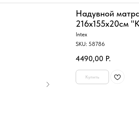
Надувной матра
216х155х20см "К
Intex
SKU:
58786
4490,00
Р.
Купить