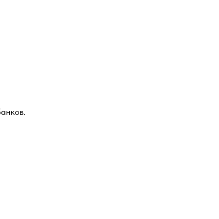
анков.