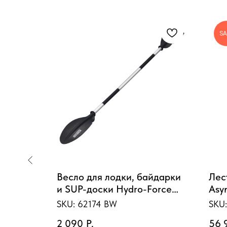
SA
р-насос
Весло для лодки, байдарки
Лес
и SUP-доски Hydro-Force
Asy
 305 см
230 см
сту
SKU:
62174 BW
SKU
2 090
Р.
56 