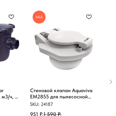
SALE
ar
Стеновой клапан Aquaviva
Роб
 м3/ч, 3
EM2855 для пылесосной
SKU
форсунки
SKU:
24187
12 
951
Р.
1 590
Р.