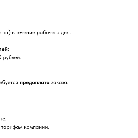
-пт) в течение рабочего дня.
лей
;
 рублей.
ребуется
предоплата
заказа.
не.
м тарифам компании.