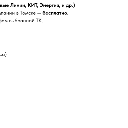
е Линии, КИТ, Энергия, и др.)
мпании в Томске —
бесплатно
.
фам выбранной ТК.
са)