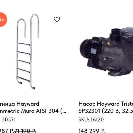
LE
тница Hayward
Насос Hayward Trist
mmetric Muro AISI 304 (5
SP32301 (220 В, 32.5
пеней), для узкого борта
HP)
:
30371
SKU:
16120
987
Р.
71 190
Р.
148 299
Р.