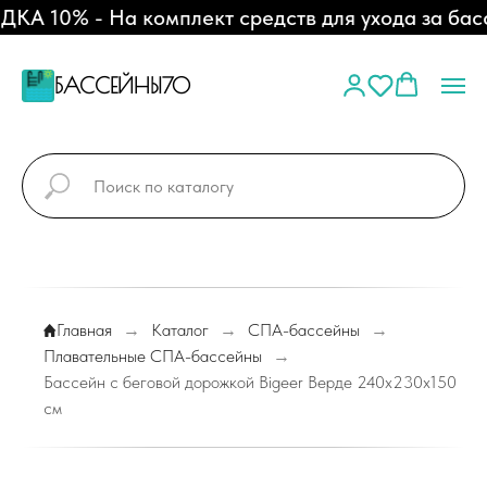
А 10% - На комплект средств для ухода за басс
БАССЕЙНЫ70
Главная
→
Каталог
→
СПА-бассейны
→
Плавательные СПА-бассейны
→
Бассейн с беговой дорожкой Bigeer Верде 240x230x150
см