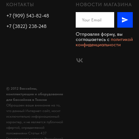
КОНТАКТЫ
НОВОСТИ МАГАЗИНА
+7 (909) 543-82-48
+7 (3822) 238-248
Отправляя форму, вы
соглашаетесь c
политикой
конфиденциальности
© 2012 Бассейны,
комплектующие и оборудование
для бассейнов в Томске
Обращаем ваше внимание на то,
что данный Интернет-сайт, носит
исключительно информационный
характер, и не является публичной
офертой, определяемой
положениями Статьи 437
Гражданского кодекса Российской