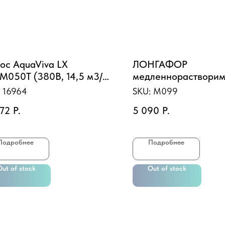
ос AquaViva LX
ЛОНГАФОР
M050T (380В, 14,5 м3/ч,
медленнорастворим
)
для непрерывной
:
16964
SKU:
M099
дезинфекции воды, 
072
Р.
5 090
Р.
ведро, табл.100 гр
Подробнее
Подробнее
Out of stock
Out of stock