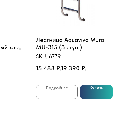
Лестница Aquaviva Muro
Бас
ый хлор
MU-315 (3 ступ.)
800
(шо
SKU:
6779
SKU
5кг
15 488
Р.
19 390
Р.
139
Купить
Подробнее