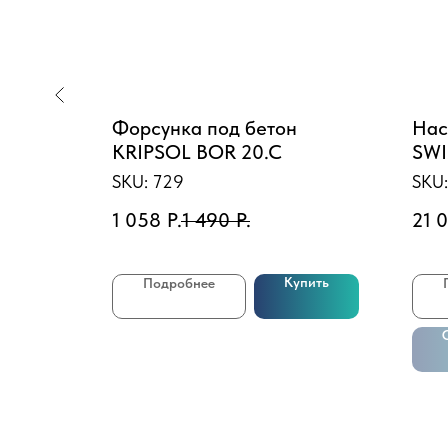
o SST
Форсунка под бетон
Нас
KRIPSOL BOR 20.C
SWI
1HP
SKU:
729
SKU
1 058
Р.
1 490
Р.
21 
Купить
Подробнее