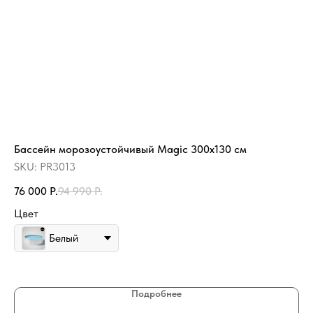
Бассейн морозоустойчивый Magic 300x130 см
Фи
(D
SKU:
PR3013
SK
76 000
Р.
94 990
Р.
2 
Цвет
Белый
Подробнее