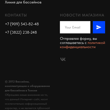
Химия для бассейнов
КОНТАКТЫ
НОВОСТИ МАГАЗИНА
+7 (909) 543-82-48
+7 (3822) 238-248
Отправляя форму, вы
соглашаетесь c
политикой
конфиденциальности
© 2012 Бассейны,
комплектующие и оборудование
для бассейнов в Томске
Обращаем ваше внимание на то,
что данный Интернет-сайт, носит
исключительно информационный
характер, и не является публичной