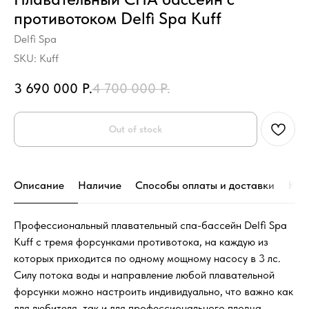
противотоком Delfi Spa Kuff
Delfi Spa
SKU:
Kuff
3 690 000
Р.
4 700 000
Р.
Out of stock
Описание
Наличие
Способы оплаты и доставки
Кон
Профессиональный плавательный спа-бассейн Delfi Spa
Kuff с тремя форсунками противотока, на каждую из
которых приходится по одному мощному насосу в 3 лс.
Силу потока воды и направление любой плавательной
форсунки можно настроить индивидуально, что важно как
для любителя, так и для профессионального пловца.