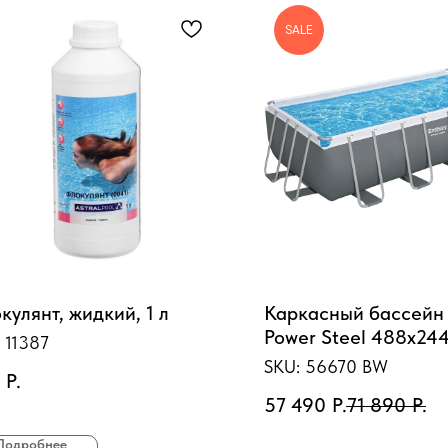
SALE
кулянт, жидкий, 1 л
Каркасный бассейн
Power Steel 488х24
:
11387
11532л, фил.-насос 
SKU:
56670 BW
Р.
лестница, тент, попл
57 490
Р.
71 890
Р.
Подробнее