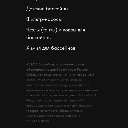
Детские бассейны
Фильтр-насосы
Чехлы (тенты) и ковры для
бассейнов
Химия для бассейнов
© 2012 Бассейны, комплектующие и
оборудование для бассейнов в Томске
Обращаем ваше внимание на то, что данный
Интернет-сайт, носит исключительно
информационный характер, и не является
публичной офертой, определяемой положениями
Статьи 437 Гражданского кодекса Российской
Федерации. Для получения подробной
информации о стоимости и условий продажи
товаров, пожалуйста, обращайтесь к
менеджерам по продажам магазина
BASSEYN70.RU.