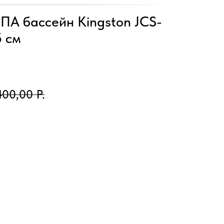
ПА бассейн Kingston JCS-
5 см
400,00
Р.