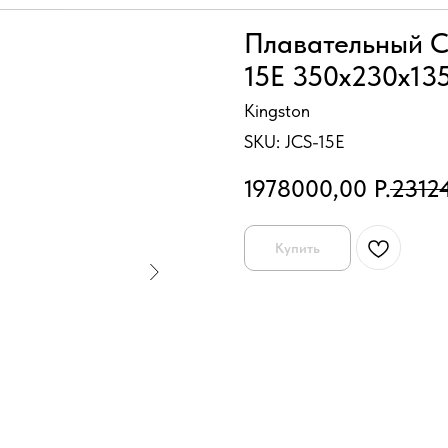
Плавательный С
15E 350x230х13
Kingston
SKU:
JCS-15E
1978000,00
Р.
2312
Купить