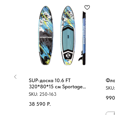
дкость
SUP-доска 10.6 FT
Фло
320*80*15 см Sportage
SKU
Extreme + 4 аксессуара
SKU:
250-163
990
38 590
Р.