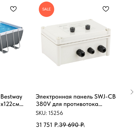
SALE
S
 Bestway
Электронная панель SWJ-CB
Нас
4х122см,
380V для противотока
SWI
3028л/ч,
Aquaviva (08080021/ SWJ-
1HP
SKU:
15256
SKU
.-доз.
CB)
31 751
Р.
39 690
Р.
19 