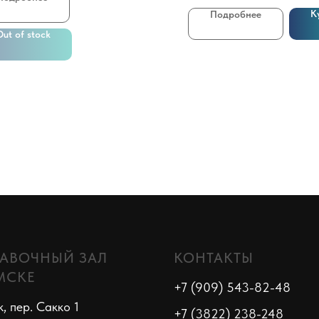
К
Подробнее
Out of stock
АВОЧНЫЙ ЗАЛ
КОНТАКТЫ
МСКЕ
+7 (909) 543-82-48
к, пер. Сакко 1
+7 (3822) 238-248