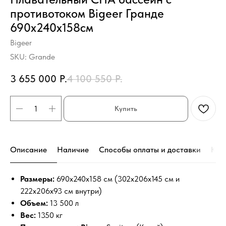
противотоком Bigeer Гранде
690x240x158см
Bigeer
SKU:
Grande
3 655 000
Р.
4 100 550
Р.
Купить
Описание
Наличие
Способы оплаты и доставки
Кон
Размеры:
690x240x158 см (302x206x145 см и
222х206х93 см внутри)
Объем:
13 500 л
Вес:
1350 кг