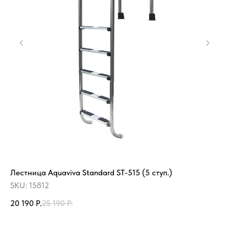
Лестница Aquaviva Standard ST-515 (5 ступ.)
Иг
го
SKU:
15812
SK
20 190
Р.
25 190
Р.
3 