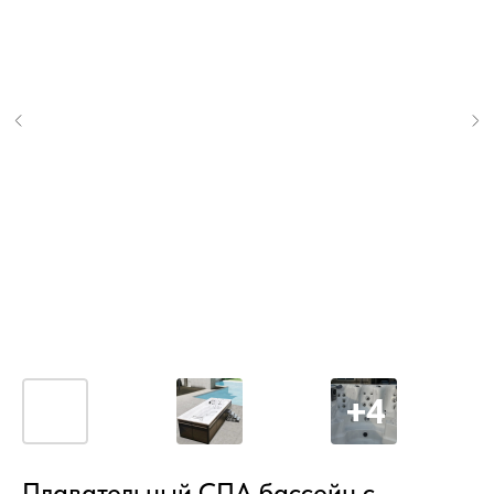
Плавательный СПА бассейн с