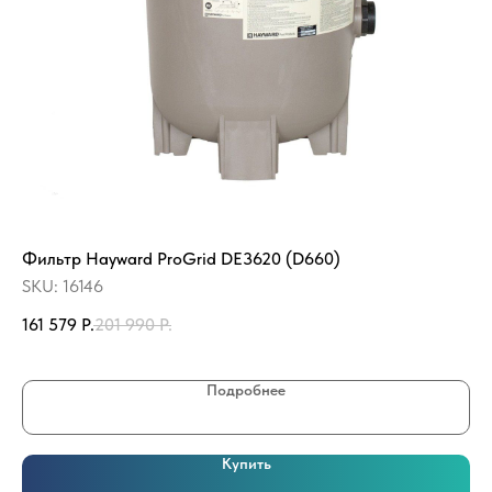
Фильтр Hayward ProGrid DE3620 (D660)
Фи
SKU:
16146
SK
161 579
Р.
201 990
Р.
45
Подробнее
Купить