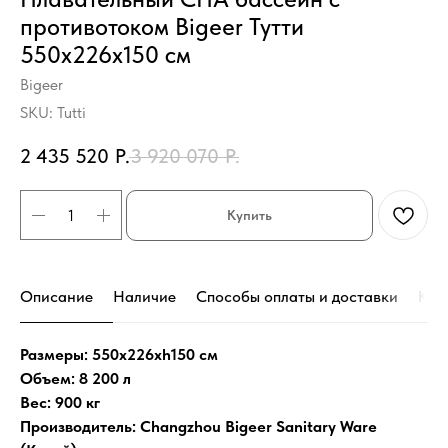
противотоком Bigeer Тутти
550x226x150 см
Bigeer
SKU:
Tutti
2 435 520
Р.
3 920 070
Р.
Купить
Описание
Наличие
Способы оплаты и доставки
Кон
Размеры: 550x226xh150 см
Объем: 8 200 л
Вес: 900 кг
Производитель: Changzhou Bigeer Sanitary Ware