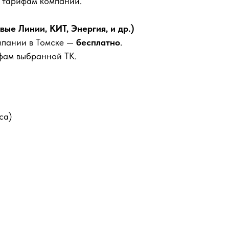
м тарифам компании.
е Линии, КИТ, Энергия, и др.)
мпании в Томске —
бесплатно
.
фам выбранной ТК.
са)