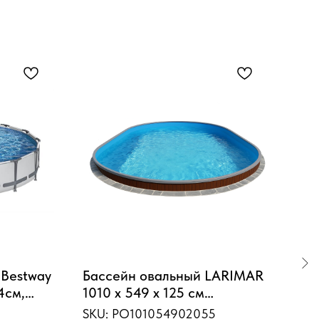
 Bestway
Бассейн овальный LARIMAR
Кар
4см,
1010 х 549 х 125 см
Pin
2006л/ч
(шоколад, чаша 0,55 мм)
284
SKU:
PO101054902055
SKU