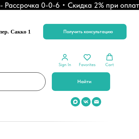
ссрочка 0-0-6
Скидка 2% при оплате че
 пер. Сакко 1
Получить консультацию
Sign In
Favorites
Cart
Найти