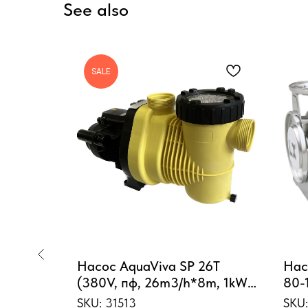
See also
SALE
ка
Насос AquaViva SP 26Т
Нас
ых
(380V, пф, 26m3/h*8m, 1kW,
80-
11 BW)
1,34HP)
140
SKU:
31513
SKU