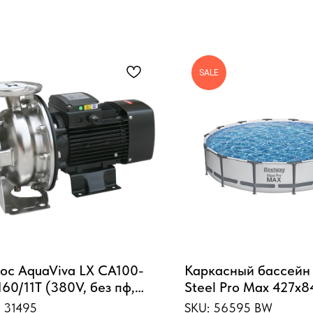
SALE
ос AquaViva LX CA100-
Каркасный бассейн
160/11T (380V, без пф,
Steel Pro Max 427х8
m3/h*20m, 11kW)
10220л, фил.-насос 
:
31495
SKU:
56595 BW