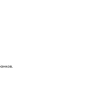
анков.