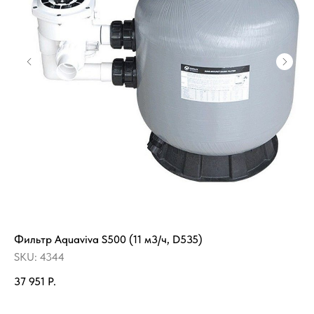
Фильтр Aquaviva S500 (11 м3/ч, D535)
На
"Р
SKU:
4344
SK
37 951
Р.
4 