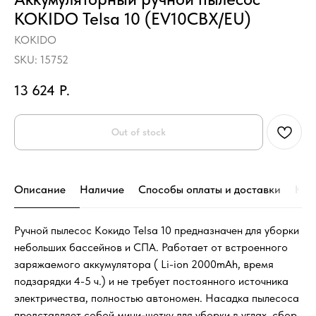
KOKIDO Telsa 10 (EV10CBX/EU)
KOKIDO
SKU:
15752
13 624
Р.
Out of stock
Описание
Наличие
Способы оплаты и доставки
Кон
Ручной пылесос Кокидо Telsa 10 предназначен для уборки
небольших бассейнов и СПА. Работает от встроенного
заряжаемого аккумулятора ( Li-ion 2000mAh, время
подзарядки 4-5 ч.) и не требует постоянного источника
электричества, полностью автономен. Насадка пылесоса
представляет собой мини-щетку для уборки в углах, сбор