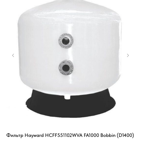
Фильтр Hayward HCFF551102WVA FA1000 Bobbin (D1400)
Ре