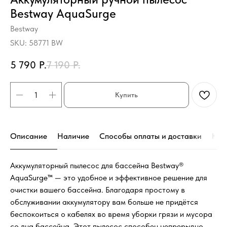
Bestway AquaSurge
Bestway
SKU:
58771 BW
5 790
Р.
7 190
Р.
Купить
Описание
Наличие
Способы оплаты и доставки
Кон
Аккумуляторный пылесос для бассейна Bestway®
AquaSurge™ — это удобное и эффективное решение для
очистки вашего бассейна. Благодаря простому в
обслуживании аккумулятору вам больше не придётся
беспокоиться о кабелях во время уборки грязи и мусора
со дна бассейна. Этот пылесос способен непрерывно