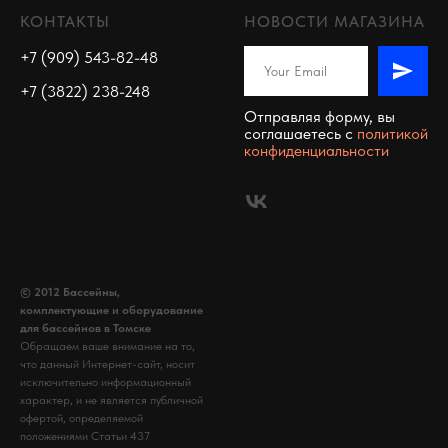
КОНТАКТЫ
НОВОСТИ МАГАЗИНА
+7 (909) 543-82-48
+7 (3822) 238-248
Отправляя форму, вы
соглашаетесь c
политикой
конфиденциальности
© 2012 Бассейны,
комплектующие и оборудование
для бассейнов в Томске
Обращаем ваше внимание на то,
что данный Интернет-сайт, носит
исключительно информационный
характер, и не является публичной
офертой, определяемой
положениями Статьи 437