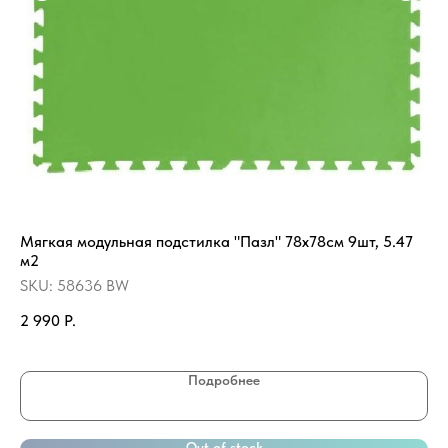
Мягкая модульная подстилка "Пазл" 78x78см 9шт, 5.47
Иг
м2
че
ле
SKU:
58636 BW
SK
2 990
Р.
5 
Подробнее
Out of stock