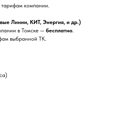
м тарифам компании.
е Линии, КИТ, Энергия, и др.)
мпании в Томске —
бесплатно
.
фам выбранной ТК.
са)