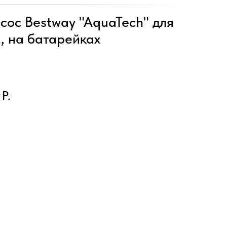
сос Bestway "AquaTech" для
, на батарейках
Р.