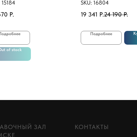
1HP)
:
15184
SKU:
16804
570
Р.
19 341
Р.
24 190
Р.
К
Подробнее
Подробнее
Out of stock
АВОЧНЫЙ ЗАЛ
КОНТАКТЫ
МСКЕ