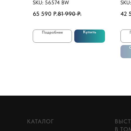
песч.фил.-нас. 3028л/ч,
SKU:
56574 BW
SKU
лестн., тент, подст., попл.-
65 590
Р.
81 990
Р.
42 
доз
Купить
Подробнее
КАТАЛОГ
ВЫСТ
В ТО