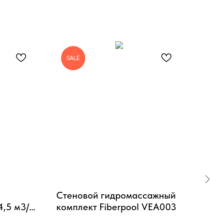
SALE
Стеновой гидромассажный
Игр
,5 м3/ч,
комплект Fiberpool VEA003
257