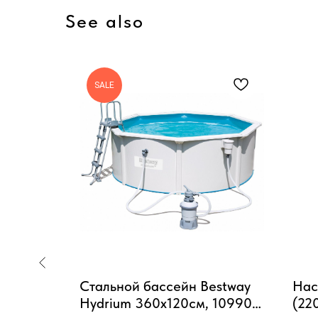
See also
SALE
ассейн
Стальной бассейн Bestway
Нас
от 6 лет
Hydrium 360х120см, 10990л,
(220