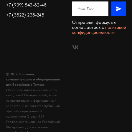
+7 (909) 543-82-48
+7 (3822) 238-248
Отправляя форму, вы
соглашаетесь c
политикой
конфиденциальности
© 2012 Бассейны,
комплектующие и оборудование
для бассейнов в Томске
Обращаем ваше внимание на то,
что данный Интернет-сайт, носит
исключительно информационный
характер, и не является публичной
офертой, определяемой
положениями Статьи 437
Гражданского кодекса Российской
Федерации. Для получения