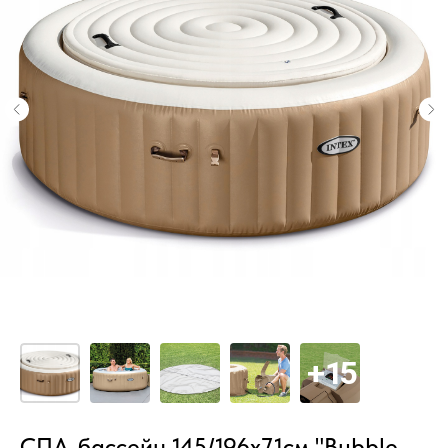
СПА-бассейн 145/196х71см "Bubble