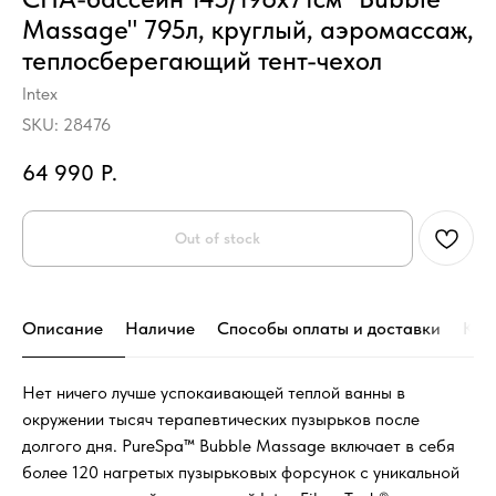
Massage" 795л, круглый, аэромассаж,
теплосберегающий тент-чехол
Intex
SKU:
28476
64 990
Р.
Out of stock
Описание
Наличие
Способы оплаты и доставки
Кон
Нет ничего лучше успокаивающей теплой ванны в
окружении тысяч терапевтических пузырьков после
долгого дня. PureSpa™ Bubble Massage включает в себя
более 120 нагретых пузырьковых форсунок с уникальной