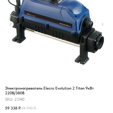
Электронагреватель Elecro Evolution 2 Titan 9кВт
Ле
220В/380В
SK
SKU:
23140
21
59 338
Р.
74 190
Р.