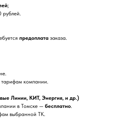
лей
;
 рублей.
ребуется
предоплата
заказа.
не.
м тарифам компании.
е Линии, КИТ, Энергия, и др.)
мпании в Томске —
бесплатно
.
фам выбранной ТК.