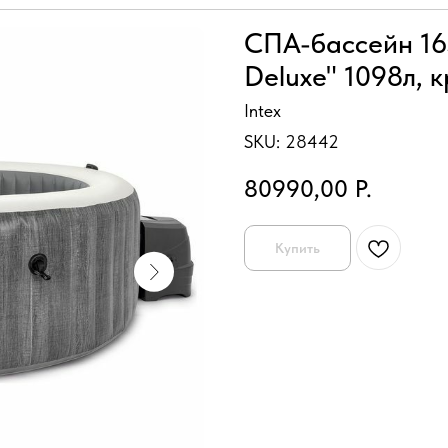
СПА-бассейн 16
Deluxe" 1098л, 
Intex
SKU:
28442
80990,00
Р.
Купить