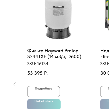
фильтр-
Фильтр Hayward ProTop
Над
 28638,
S244TХЕ (14 м3/ч, D600)
Elit
295
SKU:
16134
SKU
нас
55 395
Р.
30 
пить
Подробнее
Out of stock