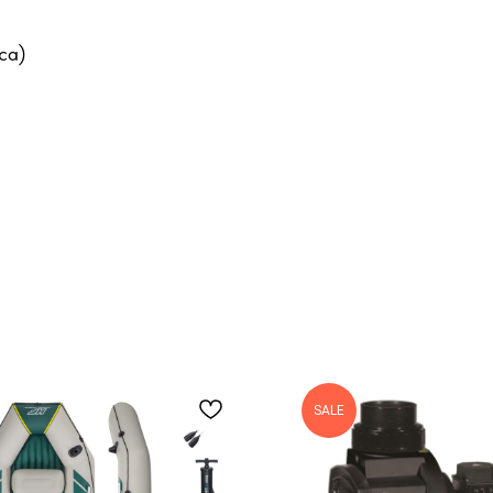
са)
SALE