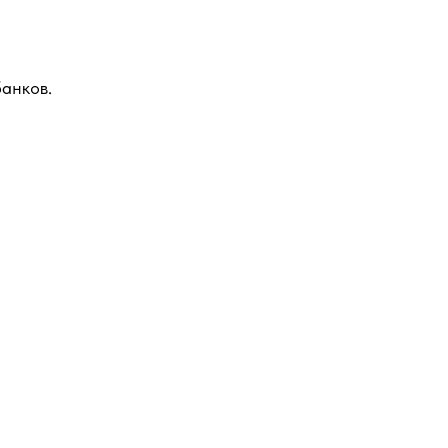
анков.