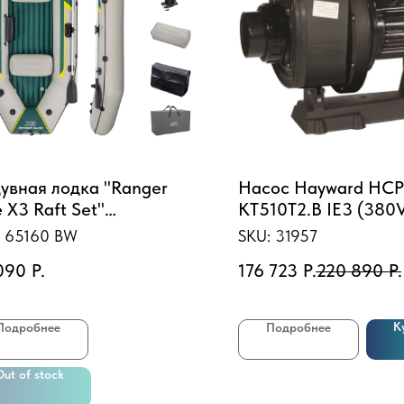
увная лодка "Ranger
Насос Hayward HCP
e X3 Raft Set"
KT510T2.B IE3 (380V
х130х46см, вёсла 152см,
70m3/h*12m, 4,7kW,
:
65160 BW
SKU:
31957
ос, до 400кг
090
Р.
176 723
Р.
220 890
Р.
К
Подробнее
Подробнее
Out of stock