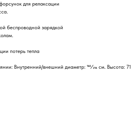
форсунок для релаксации
сса.
ной беспроводной зарядкой
колам.
ции потерь тепла
ии: Внутренний/внешний диаметр: 165⁄216 см. Высота: 71