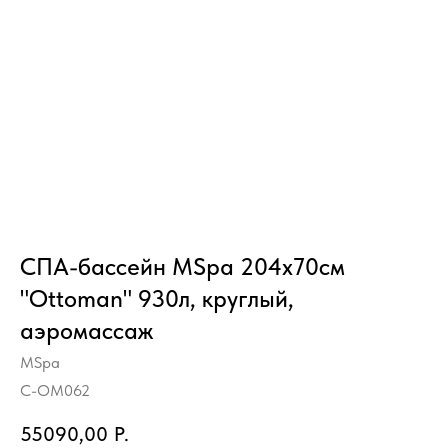
СПА-бассейн MSpa 204х70см
"Ottoman" 930л, круглый,
аэромассаж
MSpa
C-OM062
55090,00
Р.