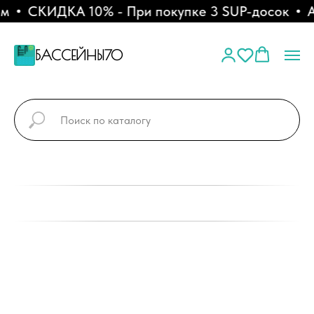
СКИДКА 10% - При покупке 3 SUP-досок
АК
БАССЕЙНЫ70