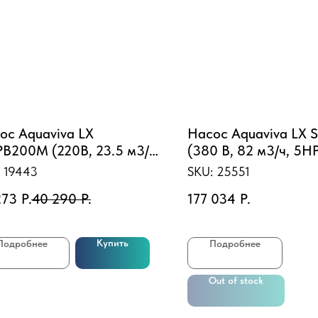
ос Aquaviva LX
Насос Aquaviva LX
B200M (220В, 23.5 м3/
(380 В, 82 м3/ч, 5H
2HP)
:
19443
SKU:
25551
273
Р.
40 290
Р.
177 034
Р.
Купить
Подробнее
Подробнее
Out of stock