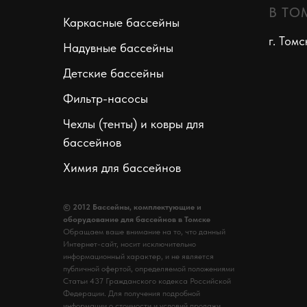
В ТО
Каркасные бассейны
г. Томс
Надувные бассейны
Детские бассейны
Фильтр-насосы
Чехлы (тенты) и ковры для
бассейнов
Химия для бассейнов
© 2012 Бассейны, комплектующие и
оборудование для бассейнов в Томске
Обращаем ваше внимание на то, что данный
Интернет-сайт, носит исключительно
информационный характер, и не является
публичной офертой, определяемой положениями
Статьи 437 Гражданского кодекса Российской
Федерации. Для получения подробной
информации о стоимости и условий продажи