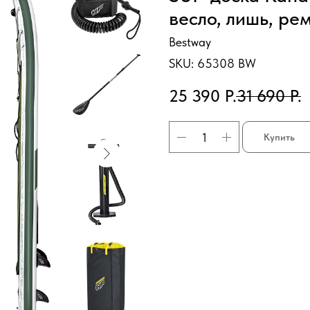
весло, лишь, рем
Bestway
SKU:
65308 BW
25 390
Р.
31 690
Р.
Купить