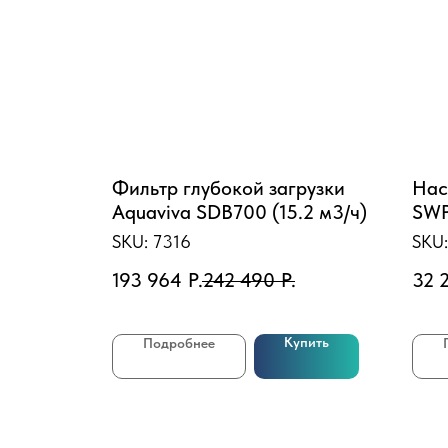
obra
Фильтр глубокой загрузки
Нас
мм)
Aquaviva SDB700 (15.2 м3/ч)
SWP
ч, 
SKU:
7316
SKU
193 964
Р.
242 490
Р.
32 
пить
Купить
Подробнее