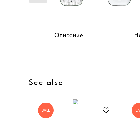
Описание
Н
See also
SALE
SA