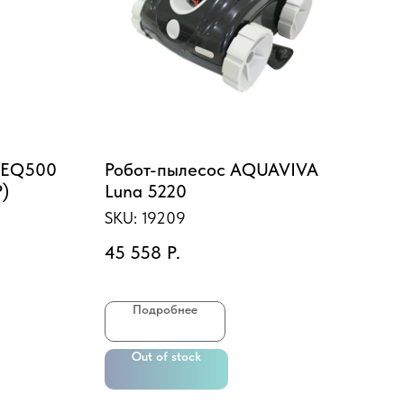
 SEQ500
Робот-пылесос AQUAVIVA
Теп
P)
Luna 5220
нас
кВт
SKU:
19209
SKU
45 558
Р.
311
Подробнее
Out of stock