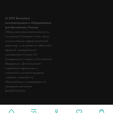
© 2012 Бассейны,
комплектующие и оборудование
для бассейнов в Томске
Обращаем ваше внимание на то,
что данный Интернет-сайт, носит
исключительно информационный
характер, и не является публичной
офертой, определяемой
положениями Статьи 437
Гражданского кодекса Российской
Федерации. Для получения
подробной информации о
стоимости и условий продажи
товаров, пожалуйста,
обращайтесь к менеджерам по
продажам магазина
BASSEYN70.RU.