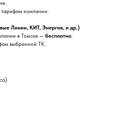
не.
м тарифам компании.
е Линии, КИТ, Энергия, и др.)
мпании в Томске —
бесплатно
.
фам выбранной ТК.
са)