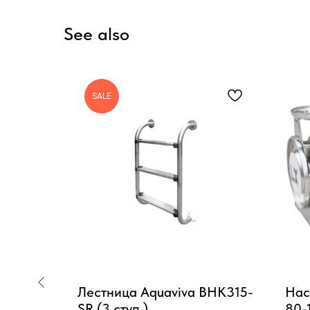
See also
SALE
ЬТР
Лестница Aquaviva BHK315-
Нас
SR (3 ступ.)
80-