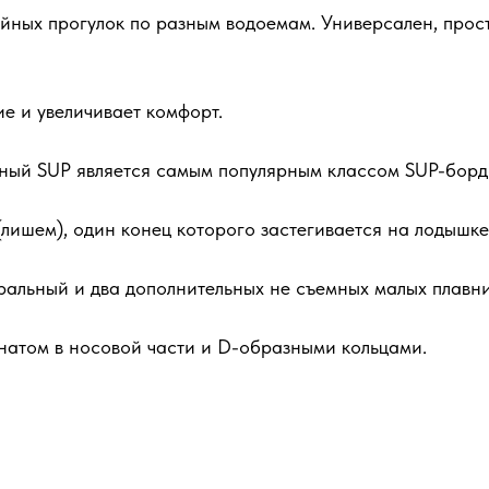
ных прогулок по разным водоемам. Универсален, прост 
 и увеличивает комфорт.
чный SUP является самым популярным классом SUP-борд
ишем), один конец которого застегивается на лодышке,
ральный и два дополнительных не съемных малых плавни
натом в носовой части и D-образными кольцами.