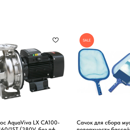
SALE
ос AquaViva LX CA100-
Сачок для сбора му
160/15T (380V, без пф,
поверхности бассей