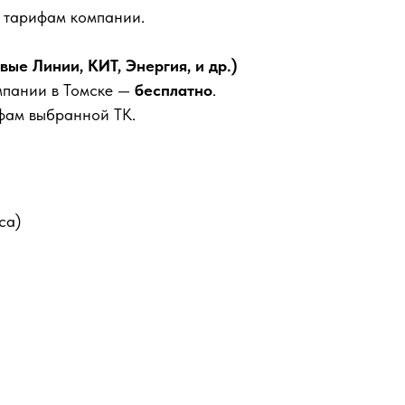
м тарифам компании.
е Линии, КИТ, Энергия, и др.)
мпании в Томске —
бесплатно
.
фам выбранной ТК.
са)