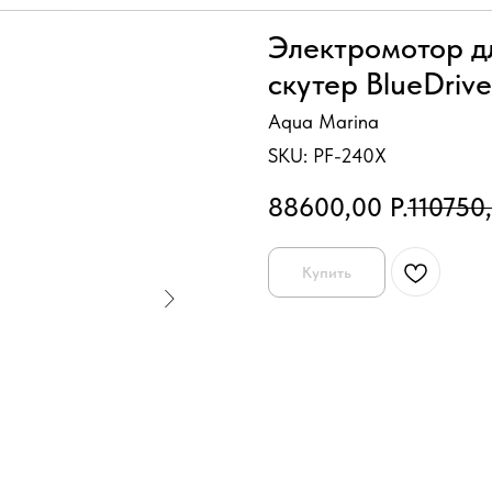
Электромотор д
скутер BlueDrive
Aqua Marina
SKU:
PF-240X
88600,00
Р.
110750
Купить