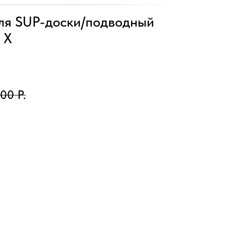
ля SUP-доски/подводный
 X
,00
Р.