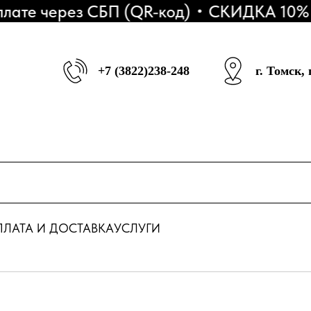
е через СБП (QR-код)
СКИДКА 10% - На 
+7 (3822)238-248
г. Томск,
ЛАТА И ДОСТАВКА
УСЛУГИ