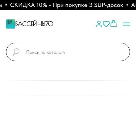
СКИДКА 10% - При покупке 3 SUP-досок
АК
БАССЕЙНЫ70