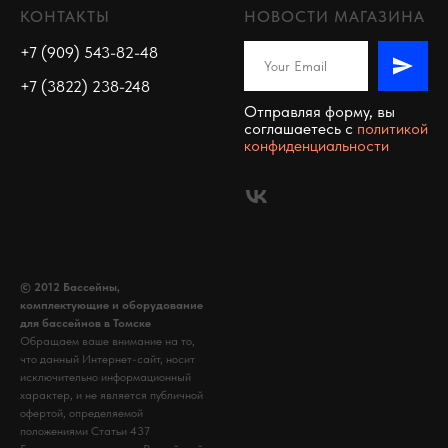
КОНТАКТЫ
НОВОСТИ МАГАЗИНА
+7 (909) 543-82-48
+7 (3822) 238-248
Отправляя форму, вы
соглашаетесь c
политикой
конфиденциальности
© 2012 Бассейны,
комплектующие и оборудование
для бассейнов в Томске
Обращаем ваше внимание на то,
что данный Интернет-сайт, носит
исключительно информационный
характер, и не является публичной
офертой, определяемой
положениями Статьи 437