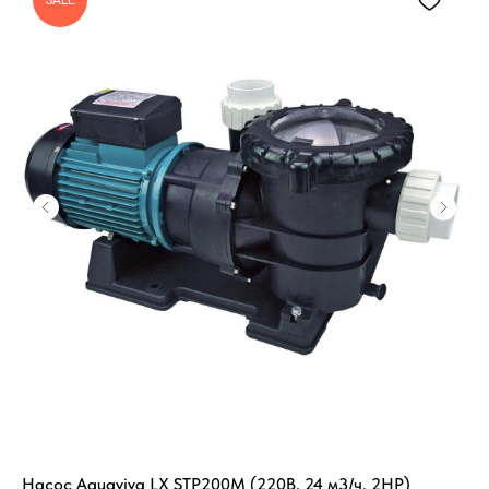
SALE
Насос Aquaviva LX STP200M (220В, 24 м3/ч, 2HP)
ЭК