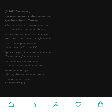
© 2012 Бассейны,
комплектующие и оборудование
для бассейнов в Томске
Обращаем ваше внимание на то,
что данный Интернет-сайт, носит
исключительно информационный
характер, и не является публичной
офертой, определяемой
положениями Статьи 437
Гражданского кодекса Российской
Федерации. Для получения
подробной информации о
стоимости и условий продажи
товаров, пожалуйста,
обращайтесь к менеджерам по
продажам магазина
BASSEYN70.RU.