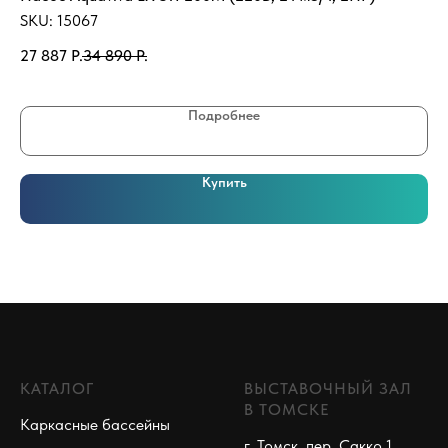
гр
SKU:
15067
SK
27 887
Р.
34 890
Р.
29
Подробнее
Купить
КАТАЛОГ
ВЫСТАВОЧНЫЙ ЗАЛ
В ТОМСКЕ
Каркасные бассейны
г. Томск, пер. Сакко 1