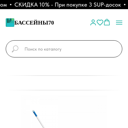
м
СКИДКА 10% - При покупке 3 SUP-досок
А
БАССЕЙНЫ70