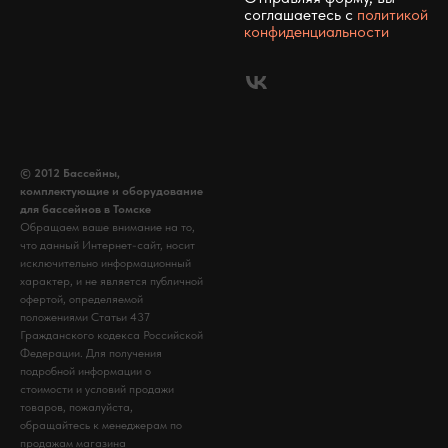
соглашаетесь c
политикой
конфиденциальности
© 2012 Бассейны,
комплектующие и оборудование
для бассейнов в Томске
Обращаем ваше внимание на то,
что данный Интернет-сайт, носит
исключительно информационный
характер, и не является публичной
офертой, определяемой
положениями Статьи 437
Гражданского кодекса Российской
Федерации. Для получения
подробной информации о
стоимости и условий продажи
товаров, пожалуйста,
обращайтесь к менеджерам по
продажам магазина