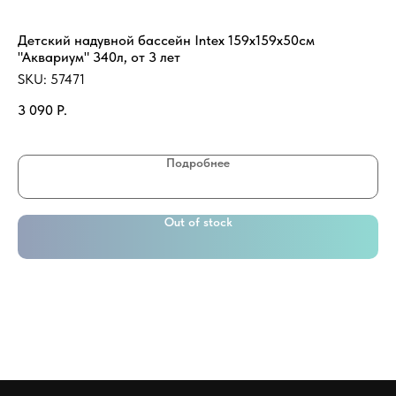
Детский надувной бассейн Intex 159х159х50см
Фи
"Аквариум" 340л, от 3 лет
SK
SKU:
57471
49
3 090
Р.
Подробнее
Out of stock