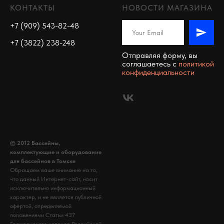
КОНТАКТЫ
НОВОСТИ МАГАЗИНА
+7 (909) 543-82-48
+7 (3822) 238-248
Отправляя форму, вы
соглашаетесь c
политикой
конфиденциальности
© 2012 Бассейны,
комплектующие и оборудование
для бассейнов в Томске
Обращаем ваше внимание на то,
что данный Интернет-сайт, носит
исключительно информационный
характер, и не является публичной
офертой, определяемой
положениями Статьи 437