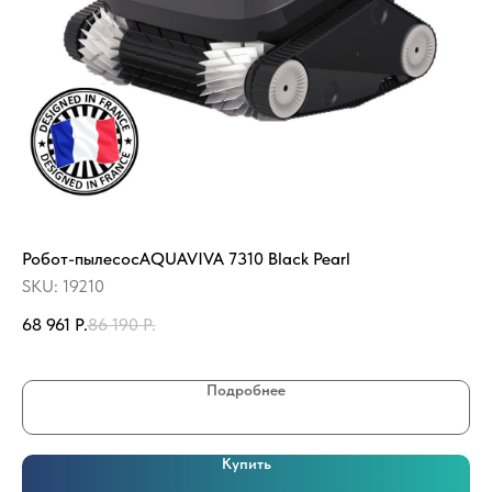
Робот-пылесосAQUAVIVA 7310 Black Pearl
Не
32
SKU:
19210
SK
68 961
Р.
86 190
Р.
14
Подробнее
Купить