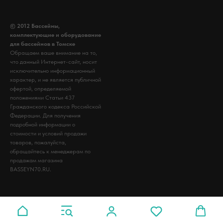
© 2012 Бассейны,
комплектующие и оборудование
для бассейнов в Томске
Обращаем ваше внимание на то,
что данный Интернет-сайт, носит
исключительно информационный
характер, и не является публичной
офертой, определяемой
положениями Статьи 437
Гражданского кодекса Российской
Федерации. Для получения
подробной информации о
стоимости и условий продажи
товаров, пожалуйста,
обращайтесь к менеджерам по
продажам магазина
BASSEYN70.RU.