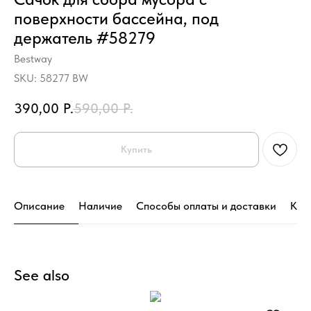
поверхности бассейна, под
держатель #58279
Bestway
SKU:
58277 BW
390,00
Р.
590,00
Р.
Купить
Описание
Наличие
Способы оплаты и доставки
Кон
See also